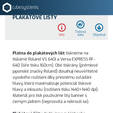
PLAKÁTOVÉ LIŠTY
Tisková
Info
data
Objednat
Plátna do plakátových lišt
tiskneme na
tiskárně Roland VS 640i a Versa EXPRESS RF-
640 (šíře tisku 160cm). Obě tiskrány (prémiové
japonské značky Roland) dosahují neuvěřitelně
vysokého rozlišení díky přesnému ovládání
hlavy, která maximalizuje potenciál tiskové
hlavy a inkoustu (rozlišení tisku 1440×1440 dpi).
Materiál pro tisk používáme litý banner s
černým jádrem (neprosvítá a nekroutí se).