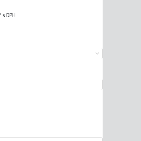
č
s DPH