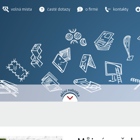
volná místa
časté dotazy
o firmě
kontakty