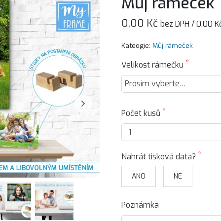
Můj rámeček
0,00 Kč
bez DPH /
0,00
K
Kateogie:
Můj rámeček
Velikost rámečku
Počet kusů
Nahrát tisková data?
ANO
NE
Poznámka