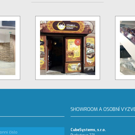
SHOWROOM A OSOBNÍ VYZV
CubeSystems, s.r.o.